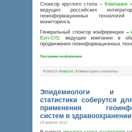
Спонсор круглого стола –
Компания 
ведущих российских интеграт
геоинформационных технологий
мониторинга.
Генеральный спонсор конференции
–
Esri-CIS
:
ведущие компании в об
продвижения геоинформационных техн
Программа конференции
к
Posted in
Новости
|
Комментарии
отключены
записи
Круглый
стол
«Инфраструктура
пространственных
Эпидемиологи и ме
данных»
пройдет
в
статистики соберутся дл
рамках
конференции
применения геоинфо
систем в здравоохранении
23 апреля, 2012
В рамках
круглого стола аналитиков
на