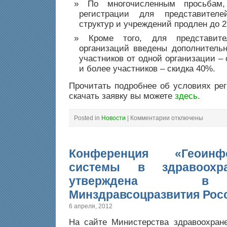
систем
По многочисленным просьбам,
в
здравоохранении
регистрации для представителе
структур и учреждений продлен до 2
Кроме того, для представите
организаций введены дополнительн
участников от одной организации – 
и более участников – скидка 40%.
Прочитать подробнее об условиях рег
скачать заявку вы можете
здесь.
к
Posted in
Новости
|
Комментарии
отключены
записи
Продлен
срок
льготной
регистрации
Конференция «Геоинф
системы в здравоохр
утверждена 
Минздравсоцразвития Рос
6 апреля, 2012
На сайте Министерства здравоохран