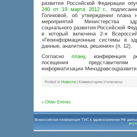
развития Российской Федерации оп
240 от 19 марта 2012 г.
, подписанн
Голиковой, об утверждении плана н
мероприятий Министерства зд
социального развития Российской Фед
в который включена 2-я Всеросси
«Геоинформационные системы в зд
данные, аналитика, решения» (п. 12).
Согласно
плану
, конференция ре
посещения представителям 
информатизации Минздравсоцразвити
к
Posted in
Новости
|
Комментарии
отключены
записи
Конференция
«Геоинформационные
системы
в
« Older Entries
здравоохранении
РФ»
утверждена
в
плане
Минздравсоцразвития
Всероссийская конференция "ГИС в здравоохранении РФ: данны
России
иссл