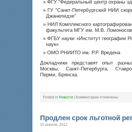
ФГУ “Федеральный центр охраны зд
ГУ “Санкт-Петербургский НИИ скор
Джанелидзе”
НИЛ Комплексного картографирован
факультета МГУ им. М.В. Ломоносо
ФГБУ науки «Институт географии Р
наук»
ОМО РНИИТО им. Р.Р. Вредена
Докладчики представят опыт разны
Москвы, Санкт-Петербурга, Ставр
Перми, Брянска.
к
Posted in
Новости
|
Комментарии
отключены
записи
Эпидемиологи
и
медицинские
статистики
Продлен срок льготной ре
соберутся
для
обсуждения
15 апреля, 2012
применения
геоинформационных