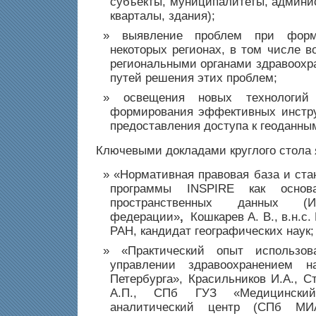
субъекты, муниципалитеты, админи
кварталы, здания);
выявление проблем при фор
некоторых регионах, в том числе в
региональными органами здравоохр
путей решения этих проблем;
освещения новых технологи
формирования эффективных инстру
предоставления доступа к геоданны
Ключевыми докладами круглого стола 
«Нормативная правовая база и ста
программы INSPIRE как основ
пространственных данных (
федерации»
,
Кошкарев А. В., в.н.с
РАН, кандидат географических наук;
«Практический опыт использо
управлении здравоохранением н
Петербурга», Красильников И.А., Ст
А.П., СПб ГУЗ «Медицинский
аналитический центр (СПб МИ