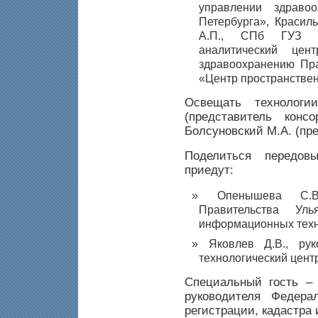
управлении здраво
Петербурга», Красиль
А.П., СПб ГУЗ «М
аналитический це
здравоохранению Пра
«Центр пространстве
Освещать технолог
(представитель конс
Болсуновский М.А. (пр
Поделиться передо
приедут:
Опенышева С.В.
Правительства Ул
информационных техн
Яковлев Д.В., ру
технологический цент
Специальный гость – 
руководителя Федера
регистрации, кадастра 