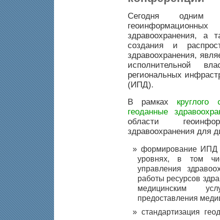
Сегодня одним 
геоинформацион
здравоохранения, а 
создания и распрос
здравоохранения, явля
исполнительной вл
региональных инфраст
(ИПД).
В рамках
круглого
геоданные здравоохр
области геоинфо
здравоохранения для д
формирование ИПД 
уровнях, в том чи
управления здравоо
работы ресурсов здра
медицинским усл
предоставления медици
стандартизация гео