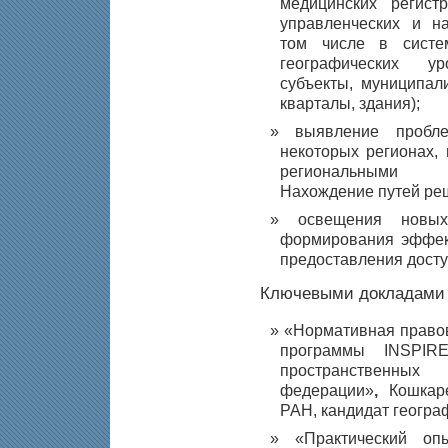
медицинских регис
управленческих и на
том числе в систе
географических у
субъекты, муниципал
кварталы, здания);
выявление проб
некоторых регионах,
региональными о
Нахождение путей реш
освещения новы
формирования эффек
предоставления досту
Ключевыми докладами к
«Нормативная правов
программы INSPIR
пространственны
федерации»
,
Кошкарев
РАН, кандидат геогра
«Практический оп