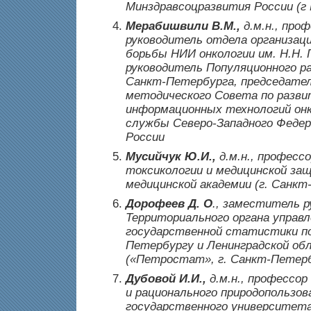
Минздравсоцразвития России (г 
Мерабишвили В.М.,
д.м.н., проф
руководитель отдела организац
борьбы НИИ онкологии им. Н.Н. 
руководитель Популяционного р
Санкт-Петербурга, председател
методического Совета по разв
информационных технологий онк
службы Северо-Западного Федер
России
Мусийчук Ю.И.,
д.м.н., професс
токсикологии и медицинской за
медицинской академии (г. Санкт
Дорофеев Д. О
., заместитель 
Территориального органа управ
государственной статистики по
Петербургу и Ленинградской об
(«Петростат», г. Санкт-Петер
Дубовой И.И.,
д.м.н., профессор
и рационального природопользов
государственного университета