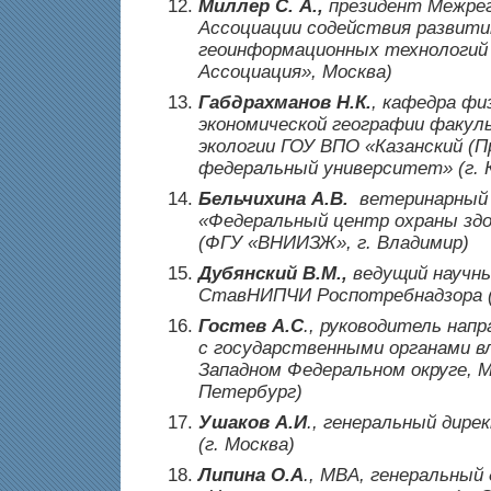
Миллер С. А.,
президент Межрег
Ассоциации содействия развит
геоинформационных технологий 
Ассоциация», Москва)
Габдрахманов Н.К.
, кафедра фи
экономической географии факул
экологии ГОУ ВПО «Казанский (П
федеральный университет» (г. 
Бельчихина А.В.
ветеринарный
«Федеральный центр охраны зд
(ФГУ «ВНИИЗЖ», г. Владимир)
Дубянский В.М.,
ведущий научн
СтавНИПЧИ Роспотребнадзора (
Гостев А.С
., руководитель нап
с государственными органами в
Западном Федеральном округе,
M
Петербург)
Ушаков А.И
.,
генеральный дире
(г. Москва)
Липина
О.А
.,
MBA
, генеральный