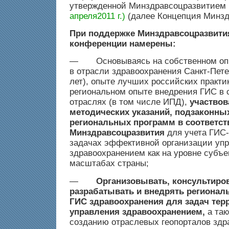
утвержденной Минздравсоцразвитием
апреля2011 г.)
(далее Концепция Минзд
При поддержке Минздравсоцразвити
конференции намерены:
— Основываясь на собственном опы
в отрасли здравоохранения Санкт-Пете
лет), опыте лучших российских практи
региональном опыте внедрения ГИС в с
отраслях (в том числе ИПД),
участвов
методических указаний, подзаконных
региональных программ в соответст
Минздравсоцразвития
для учета ГИС-
задачах эффективной организации уп
здравоохранением как на уровне субъек
масштабах страны;
—
Организовывать, консультиров
разрабатывать и внедрять региона
ГИС здравоохранения для задач тер
управления здравоохранением,
а так
созданию отраслевых геопорталов здр