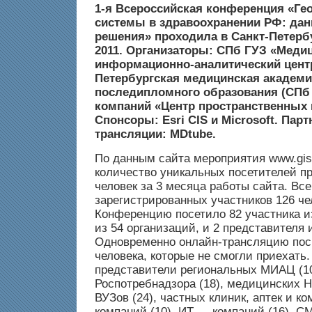
1-я Всероссийская конференция «Г
системы в здравоохранении РФ: дан
решения» проходила в Санкт-Петербу
2011. Организаторы: СПб ГУЗ «Меди
информационно-аналитический центр
Петербургская медицинская академ
последипломного образования (СПб
компаний «Центр пространственных 
Спонсоры: Esri CIS
и
Microsoft
. Парт
трансляции: MDtube.
По данным сайта мероприятия www.gish
количество уникальных посетителей п
человек за 3 месяца работы сайта. Все
зарегистрированных участников 126 че
Конференцию посетило 82 участника и
из 54 организаций, и 2 представителя
Одновременно онлайн-трансляцию пос
человека, которые не смогли приехать
представители региональных МИАЦ (10
Роспотребнадзора (18), медицинских 
ВУЗов (24), частных клиник, аптек и к
компаний (10), ИТ — компаний (16), СМ