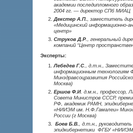
академии последипломного обра
2004 гг. — директор СПб МИАЦ
Декстер А.П
.
,
заместитель дир
«Медицинский информационно-а
центр»
Струков Д.Р
.,
генеральный дир
компаний “Центр пространствен
Эксперты:
Лебедев Г.С
.,
д.т.н., Заместит
информационным технологиям
Минздравсоцразвития Российско
Москва)
Ершов Ф.И
.
д.м.н., профессор, 
Совета Министров СССР, преми
РФ, академик РАМН, эпидкибер
«НИИЭМ им. Н.Ф.Гамалеи» Минз
России (г Москва)
Боев Б.В.
, д.т.н., руководител
эпидкибернетики ФГБУ «НИИЭМ 