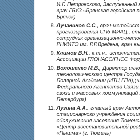
И.Г. Петровского, Заслуженный 
врач ГБУЗ «Брянская городская 
Брянск)
Лучанинов С.С.,
врач-методист 
прогнозирования СПб МИАЦ., ст
сотрудник организационно-мето
РНИИТО им. Р.Р.Вредена, врач в
Климов В.Н.
, к.т.н., исполните
Ассоциации ГЛОНАСС/ГНСС Фор
Волошенко М.В.,
Директор инно
технологического центра Госуд
Полярной Академии (ИТЦ ГПА),
)
ч
Федерального Агентства Связи
связи и массовых коммуникаций 
Петербург)
Лузина А.А.
, главный врач Авто
стационарного учреждения соци
обслуживания населения Тюменс
«Центр восстановительной реа
«Пышма» (г. Тюмень)