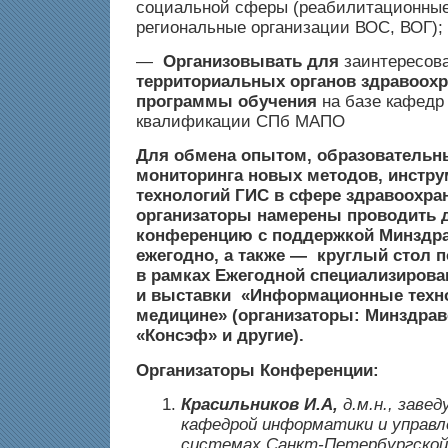
социальной сферы (реабилитационные
региональные организации ВОС, ВОГ);
—
Организовывать для
заинтересов
территориальных органов здравоох
программы обучения
на базе кафедр
квалификации СПб МАПО
Для обмена опытом, образовательн
мониторинга новых методов, инстру
технологий ГИС в сфере здравоохра
организаторы намерены проводить 
конференцию с поддержкой Минздра
ежегодно, а также — круглый стол п
в рамках Ежегодной специализиров
и выставки
«Информационные техно
медицине» (организаторы: Минздра
«Консэф» и другие).
Организаторы Конференции:
Красильников И.А,
д.м.н., заве
кафедрой информатики и управл
системах
Санкт-Петербургской