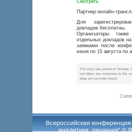
Смотреть
Партнер онлайн-транс
Для зарегистриров
докладов бесплатны.
Организаторы также
отдельных докладов на
заявками после конфе
июня по 15 августа по а
This entry was posted on Четверг, 2
can follow any responses to this e
pings are currently closed.
Comme
Всероссийская конференция 
аналитика, решения" © 