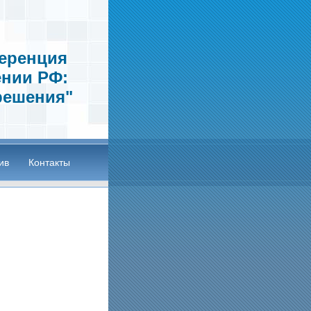
еренция
ении РФ:
решения"
ив
Контакты