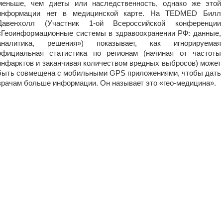
меньше, чем диеты или наследственность, однако же этой
информации нет в медицинской карте. На TEDMED Билл
Давенхолл (Участник 1-ой Всероссийской конференции
«Геоинформационные системы в здравоохранении РФ: данные,
аналитика, решения») показывает, как игнорируемая
официальная статистика по регионам (начиная от частоты
инфарктов и заканчивая количеством вредных выбросов) может
быть совмещена с мобильными GPS приложениями, чтобы дать
врачам больше информации. Он называет это «гео-медицина».