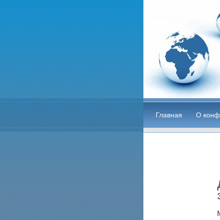
Главная
О конф